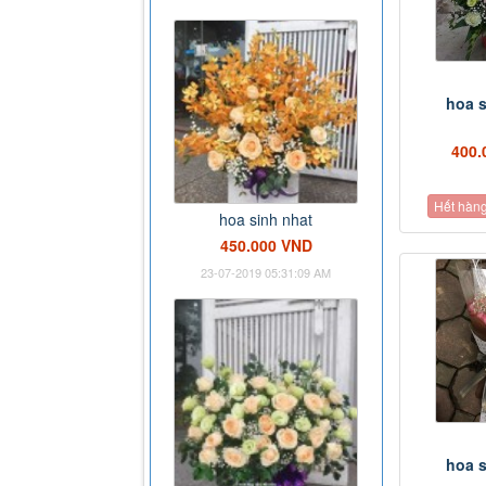
hoa s
400.
Hết hàn
hoa sinh nhat
450.000 VND
23-07-2019 05:31:09 AM
hoa s