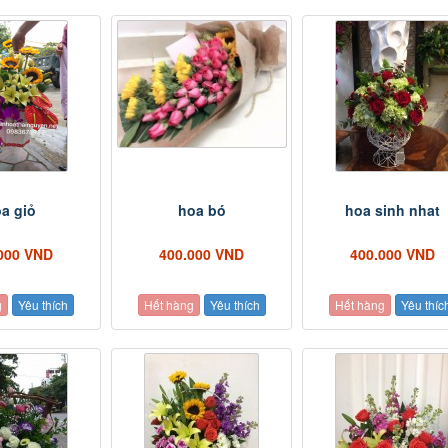
a giỏ
hoa bó
hoa sinh nhat
000 VND
400.000 VND
400.000 VND
g
Yêu thích
Hết hàng
Yêu thích
Hết hàng
Yêu thíc