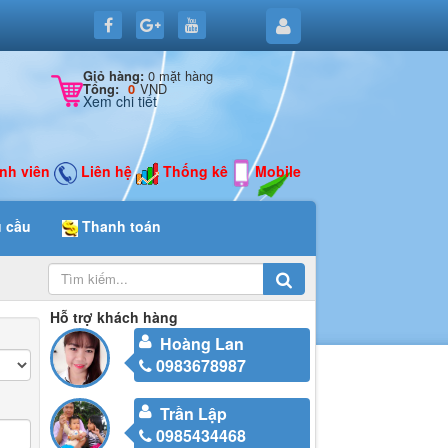
0 mặt hàng
Giỏ hàng:
VND
Tổng:
0
Xem chi tiết
nh viên
Liên hệ
Thống kê
Mobile
u cầu
Thanh toán
Hỗ trợ khách hàng
Hoàng Lan
0983678987
Trần Lập
0985434468