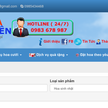
@gmail.com
0985434468
ại
Giới thiệu
FB
Tin Tức
Thà
vụ hoa cưới
Dịch vụ quà tặng
Đặt hoa theo yê
Loại sản phẩm