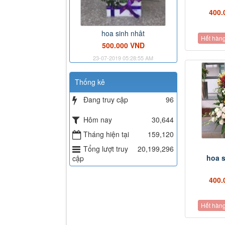
400.
hoa sinh nhât
Hết hàn
500.000 VND
23-07-2019 05:28:55 AM
Thống kê
Đang truy cập
96
Hôm nay
30,644
Tháng hiện tại
159,120
Tổng lượt truy
20,199,296
hoa s
cập
400.
Hết hàn