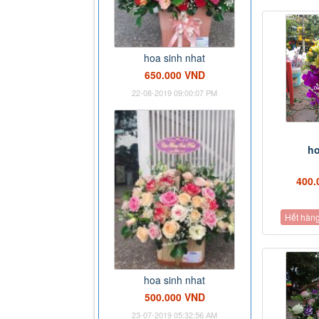
hoa sinh nhat
650.000 VND
22-08-2019 09:00:07 PM
ho
400.
Hết hàn
hoa sinh nhat
500.000 VND
23-07-2019 05:32:56 AM