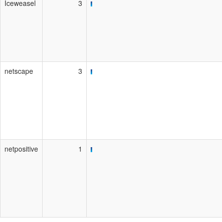
Iceweasel
3
netscape
3
netpositive
1