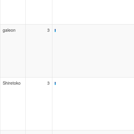
galeon
3
Shiretoko
3