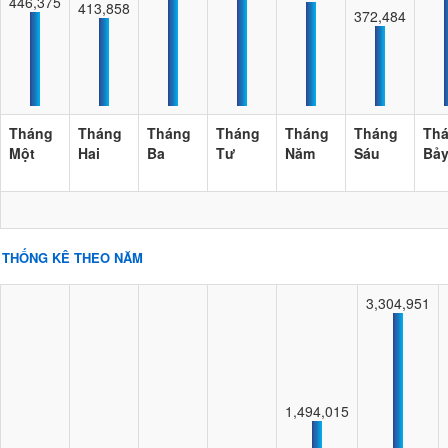
446,375
413,858
372,484
Tháng
Tháng
Tháng
Tháng
Tháng
Tháng
Th
Một
Hai
Ba
Tư
Năm
Sáu
Bả
THỐNG KÊ THEO NĂM
3,304,951
1,494,015