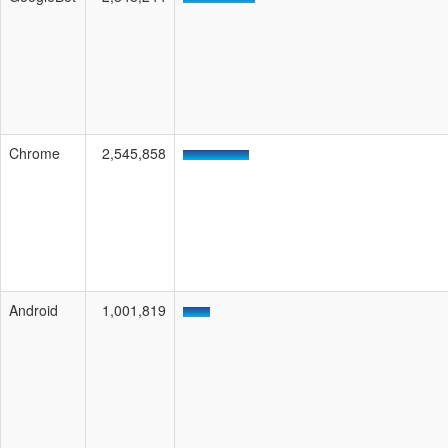
Chrome
2,545,858
Android
1,001,819