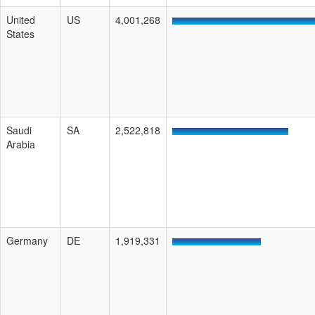
United
US
4,001,268
States
Saudi
SA
2,522,818
Arabia
Germany
DE
1,919,331