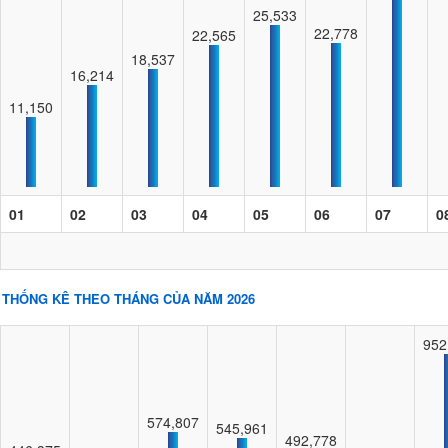
25,533
22,778
22,565
18,537
16,214
11,150
01
02
03
04
05
06
07
0
THỐNG KÊ THEO THÁNG CỦA NĂM 2026
952
574,807
545,961
492,778