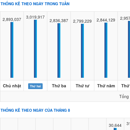
THỐNG KÊ THEO NGÀY TRONG TUẦN
3,019,917
2,95
2,893,037
2,844,129
2,836,387
2,799,229
Chủ nhật
Thứ ba
Thứ tư
Thứ năm
Thứ
Thứ hai
Tổng
THỐNG KÊ THEO NGÀY CỦA THÁNG 8
3
30,644