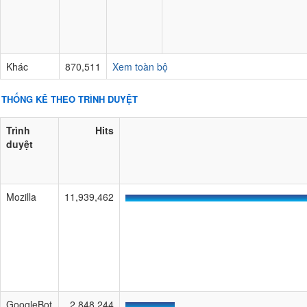
Khác
870,511
Xem toàn bộ
THỐNG KÊ THEO TRÌNH DUYỆT
Trình
Hits
duyệt
Mozilla
11,939,462
GoogleBot
2,848,244