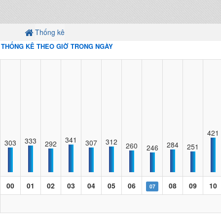
Thống kê
THỐNG KÊ THEO GIỜ TRONG NGÀY
421
341
333
312
303
307
292
284
260
251
246
00
01
02
03
04
05
06
08
09
10
07