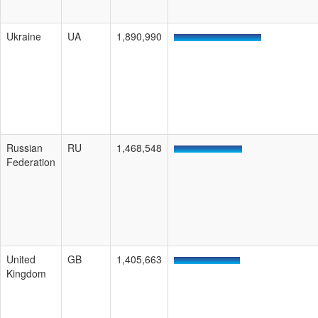
Ukraine
UA
1,890,990
Russian
RU
1,468,548
Federation
United
GB
1,405,663
Kingdom