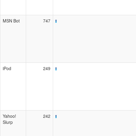
MSN Bot
747
iPod
249
Yahoo!
242
Slurp