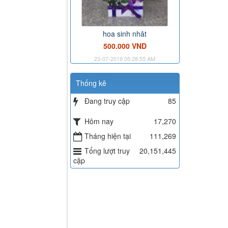
hoa sinh nhât
500.000 VND
23-07-2019 05:28:55 AM
Thống kê
Đang truy cập
85
Hôm nay
17,270
Tháng hiện tại
111,269
Tổng lượt truy
20,151,445
cập