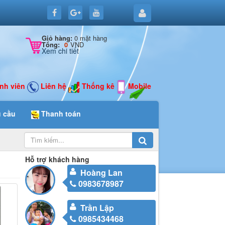
0 mặt hàng
Giỏ hàng:
VND
Tổng:
0
Xem chi tiết
nh viên
Liên hệ
Thống kê
Mobile
u cầu
Thanh toán
Hỗ trợ khách hàng
Hoàng Lan
0983678987
Trần Lập
0985434468