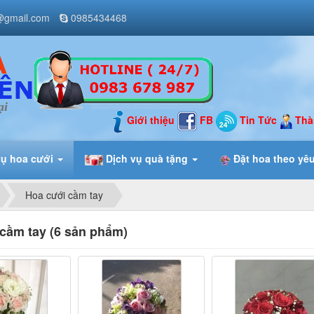
@gmail.com
0985434468
ại
Giới thiệu
FB
Tin Tức
Thà
vụ hoa cưới
Dịch vụ quà tặng
Đặt hoa theo yê
Hoa cưới cầm tay
cầm tay (6 sản phẩm)