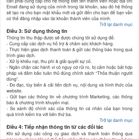
cần phải cung cấp cho hệ thống biết tên thành viên hoặc địa chỉ
Email đang sử dụng của mình trong tài khoản, sau đó hệ thống
sẽ tạo ra cho bạn mật khẩu mới và gửi đến cho bạn để bạn vẫn
có thể đăng nhập vào tài khoản thành viên của mình.
Trở lại danh mục
Điều 3: Sử dụng thông tin
Thông tin thu thập được sẽ được chúng tôi sử dụng để:
- Cung cấp các dịch vụ hỗ trợ & chăm sóc khách hàng.
- Thực hiện giao dịch thanh toán & gửi các thông báo trong quá
trình giao dịch.
- Xử lý khiếu nại, thu phí & giải quyết sự cố.
- Ngăn chặn các hành vi có nguy cơ rủi ro, bị cấm hoặc bất hợp
pháp và đảm bảo tuân thủ đúng chính sách “Thỏa thuận người
dùng”.
- Đo đạc, tùy biến & cải tiến dịch vụ, nội dung và hình thức của
website.
- Gửi bạn các thông tin về chương trình Marketing, các thông
báo & chương trình khuyến mại.
- So sánh độ chính xác của thông tin cá nhân của bạn trong
quá trình kiểm tra với bên thứ ba.
Trở lại danh mục
Điều 4: Tiếp nhận thông tin từ các đối tác
Khi sử dụng các công cụ giao dịch và thanh toán thông qua