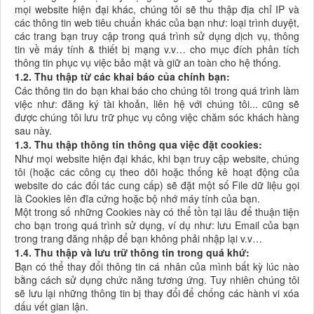
mọi website hiện đại khác, chúng tôi sẽ thu thập địa chỉ IP và
các thông tin web tiêu chuẩn khác của bạn như: loại trình duyệt,
các trang bạn truy cập trong quá trình sử dụng dịch vụ, thông
tin về máy tính & thiết bị mạng v.v… cho mục đích phân tích
thông tin phục vụ việc bảo mật và giữ an toàn cho hệ thống.
1.2. Thu thập từ các khai báo của chính bạn:
Các thông tin do bạn khai báo cho chúng tôi trong quá trình làm
việc như: đăng ký tài khoản, liên hệ với chúng tôi... cũng sẽ
được chúng tôi lưu trữ phục vụ công việc chăm sóc khách hàng
sau này.
1.3. Thu thập thông tin thông qua việc đặt cookies:
Như mọi website hiện đại khác, khi bạn truy cập website, chúng
tôi (hoặc các công cụ theo dõi hoặc thống kê hoạt động của
website do các đối tác cung cấp) sẽ đặt một số File dữ liệu gọi
là Cookies lên đĩa cứng hoặc bộ nhớ máy tính của bạn.
Một trong số những Cookies này có thể tồn tại lâu để thuận tiện
cho bạn trong quá trình sử dụng, ví dụ như: lưu Email của bạn
trong trang đăng nhập để bạn không phải nhập lại v.v…
1.4. Thu thập và lưu trữ thông tin trong quá khứ:
Bạn có thể thay đổi thông tin cá nhân của mình bất kỳ lúc nào
bằng cách sử dụng chức năng tương ứng. Tuy nhiên chúng tôi
sẽ lưu lại những thông tin bị thay đổi để chống các hành vi xóa
dấu vết gian lận.