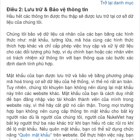
Trở lại danh mục
Điều 2: Lưu trữ & Bảo vệ thông tin
Hầu hết các thông tin được thu thập sẽ được lưu trữ tại cơ sở dữ
liệu của chúng tôi.
Chúng tôi bảo vệ dữ liệu cá nhân của các bạn bằng các hình
thức như: mật khẩu, tường lửa, mã hóa cùng các hình thức
thích hợp khác và chỉ cấp phép việc truy cập và xử lý dữ liệu
cho các đối tượng phù hợp, ví dụ chính bạn hoặc các nhân viên
có trách nhiệm xử thông tin với bạn thông qua các bước xác
định danh tính phù hợp.
Mật khẩu của bạn được lưu trữ và bảo vệ bằng phương pháp
mã hoá trong cơ sở dữ liệu của hệ thống, vì thế nó rất an toàn.
Tuy nhiên, chúng tôi khuyên bạn không nên dùng lại mật khẩu
này trên các website khác. Mật khẩu của bạn là cách duy nhất
để bạn đăng nhập vào tài khoản thành viên của mình trong
website này, vì thế hãy cất giữ nó cẩn thận. Trong mọi trường
hợp bạn không nên cung cấp thông tin mật khẩu cho bất kỳ
người nào dù là người của chúng tôi, người của NukeViet hay
bất kỳ người thứ ba nào khác trừ khi bạn hiểu rõ các rủi ro khi
để lộ mật khẩu. Nếu quên mật khẩu, bạn có thể sử dụng chức
năng “
Quên mật khẩu
” trên website. Để thực hiện việc này, bạn