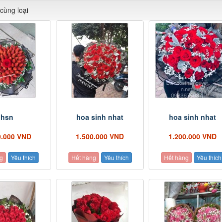
cùng loại
hsn
hoa sinh nhat
hoa sinh nhat
0.000 VND
1.500.000 VND
1.200.000 VND
g
Yêu thích
Hết hàng
Yêu thích
Hết hàng
Yêu thích