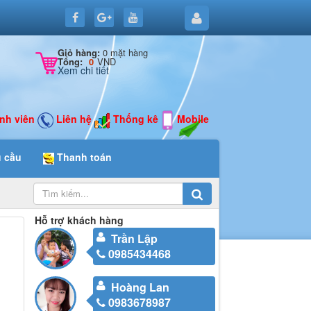
0 mặt hàng
Giỏ hàng:
VND
Tổng:
0
Xem chi tiết
nh viên
Liên hệ
Thống kê
Mobile
u cầu
Thanh toán
Hỗ trợ khách hàng
Trần Lập
0985434468
Hoàng Lan
0983678987