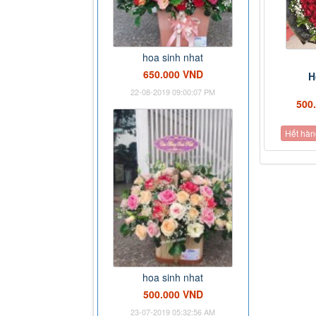
hoa sinh nhat
650.000 VND
H
22-08-2019 09:00:07 PM
500
Hết hàn
hoa sinh nhat
500.000 VND
23-07-2019 05:32:56 AM