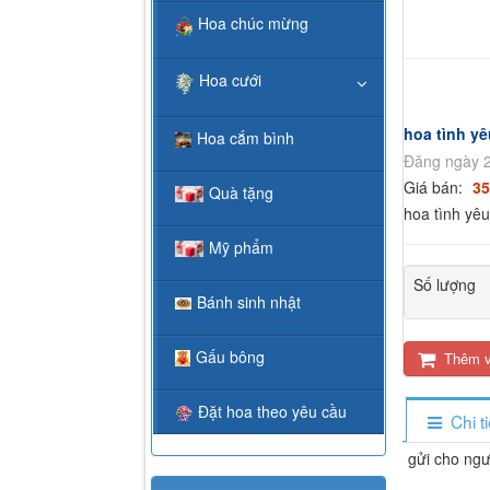
Hoa chúc mừng
Hoa cưới
hoa tình yê
Hoa cắm bình
Đăng ngày 2
Giá bán:
35
Quà tặng
hoa tình yêu
Mỹ phẩm
Số lượng
Bánh sinh nhật
Gấu bông
Thêm v
Đặt hoa theo yêu cầu
Chi t
gửi cho ngư