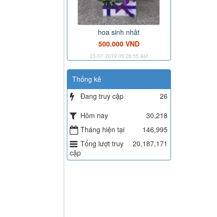
hoa sinh nhât
500.000 VND
23-07-2019 05:28:55 AM
Thống kê
Đang truy cập
26
Hôm nay
30,218
Tháng hiện tại
146,995
Tổng lượt truy
20,187,171
cập