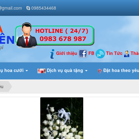
@gmail.com
0985434468
ại
Giới thiệu
FB
Tin Tức
Thà
vụ hoa cưới
Dịch vụ quà tặng
Đặt hoa theo yê
êu