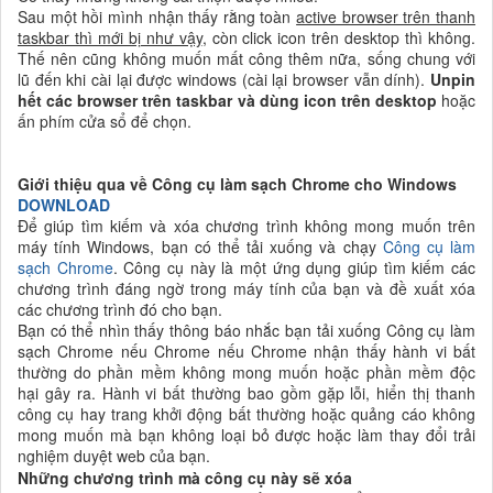
Sau một hồi mình nhận thấy rằng toàn
active browser trên thanh
taskbar thì mới bị như vậy
, còn click icon trên desktop thì không.
Thế nên cũng không muốn mất công thêm nữa, sống chung với
lũ đến khi cài lại được windows (cài lại browser vẫn dính).
Unpin
hết các browser trên taskbar và dùng icon trên desktop
hoặc
ấn phím cửa sổ để chọn.
Giới thiệu qua về Công cụ làm sạch Chrome cho Windows
DOWNLOAD
Để giúp tìm kiếm và xóa chương trình không mong muốn trên
máy tính Windows, bạn có thể tải xuống và chạy
Công cụ làm
sạch Chrome
. Công cụ này là một ứng dụng giúp tìm kiếm các
chương trình đáng ngờ trong máy tính của bạn và đề xuất xóa
các chương trình đó cho bạn.
Bạn có thể nhìn thấy thông báo nhắc bạn tải xuống Công cụ làm
sạch Chrome nếu Chrome nếu Chrome nhận thấy hành vi bất
thường do phần mềm không mong muốn hoặc phần mềm độc
hại gây ra. Hành vi bất thường bao gồm gặp lỗi, hiển thị thanh
công cụ hay trang khởi động bất thường hoặc quảng cáo không
mong muốn mà bạn không loại bỏ được hoặc làm thay đổi trải
nghiệm duyệt web của bạn.
Những chương trình mà công cụ này sẽ xóa