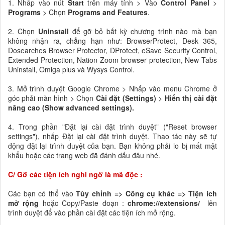
1. Nhấp vào nút
Start
trên máy tính > Vào
Control Panel
>
Programs
> Chọn
Programs and Features
.
2. Chọn
Uninstall
để gỡ bỏ bất kỳ chương trình nào mà bạn
không nhận ra, chẳng hạn như: BrowserProtect, Desk 365,
Dosearches Browser Protector, DProtect, eSave Security Control,
Extended Protection, Nation Zoom browser protection, New Tabs
Uninstall, Omiga plus và Wysys Control.
3. Mở trình duyệt Google Chrome > Nhấp vào menu Chrome ở
góc phải màn hình > Chọn
Cài đặt (Settings)
>
Hiển thị cài đặt
nâng cao (Show advanced settings).
4. Trong phần "Đặt lại cài đặt trình duyệt” ("Reset browser
settings"), nhấp Đặt lại cài đặt trình duyệt. Thao tác này sẽ tự
động đặt lại trình duyệt của bạn. Bạn không phải lo bị mất mật
khẩu hoặc các trang web đã đánh dấu đâu nhé.
C/ Gỡ các tiện ích nghi ngờ là mã độc :
Các bạn có thể vào
Tùy chỉnh => Công cụ khác => Tiện ích
mở rộng
hoặc Copy/Paste đoạn :
chrome://extensions/
lên
trình duyệt để vào phần cài đặt các tiện ích mở rộng.