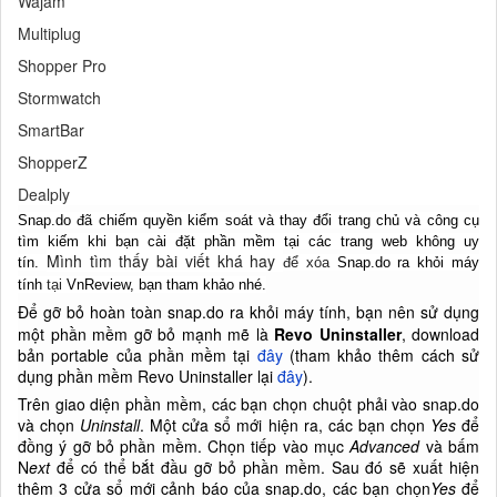
Wajam
Multiplug
Shopper Pro
Stormwatch
SmartBar
ShopperZ
Dealply
Snap.do đã chiếm quyền kiểm soát và thay đổi trang chủ và công cụ
tìm kiếm khi bạn cài đặt phần mềm tại các trang web không uy
Mình tìm thấy bài viết khá hay
tín.
để xóa
Snap.do ra khỏi máy
tính
tại
VnReview, bạn tham khảo nhé.
Để gỡ bỏ hoàn toàn snap.do ra khỏi máy tính, bạn nên sử dụng
một phần mềm gỡ bỏ mạnh mẽ là
Revo Uninstaller
, download
bản portable của phần mềm tại
đây
(tham khảo thêm cách sử
dụng phần mềm Revo Uninstaller lại
đây
).
Trên giao diện phần mềm, các bạn chọn chuột phải vào snap.do
và chọn
Uninstall
. Một cửa sổ mới hiện ra, các bạn chọn
Yes
để
đồng ý gỡ bỏ phần mềm. Chọn tiếp vào mục
Advanced
và bấm
N
ext
để có thể bắt đầu gỡ bỏ phần mềm. Sau đó sẽ xuất hiện
thêm 3 cửa sổ mới cảnh báo của snap.do, các bạn chọn
Yes
để