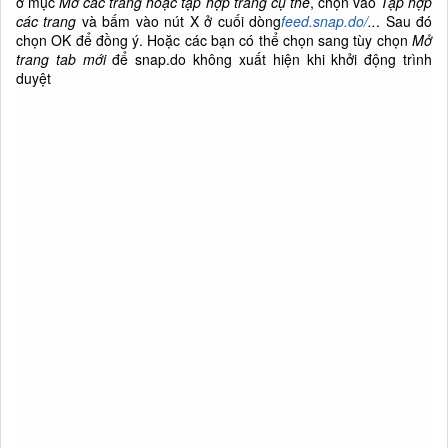
ở mục
Mở các trang hoặc tập hợp trang cụ thể
, chọn vào
Tập hợp
các trang
và bấm vào nút X ở cuối dòng
feed.snap.do/
..
. Sau đó
chọn OK để đồng ý. Hoặc các bạn có thể chọn sang tùy chọn
Mở
trang tab mới
để snap.do không xuất hiện khi khởi động trình
duyệt