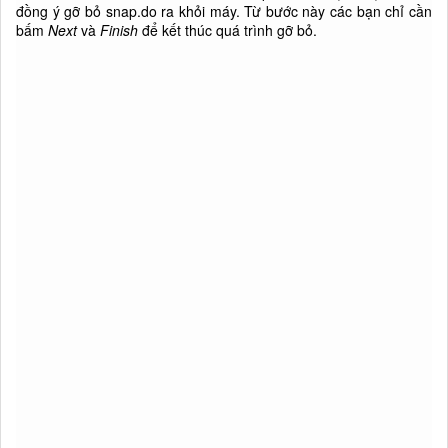
đồng ý gỡ bỏ snap.do ra khỏi máy. Từ bước này các bạn chỉ cần
bấm
Next
và
Finish
để kết thúc quá trình gỡ bỏ.