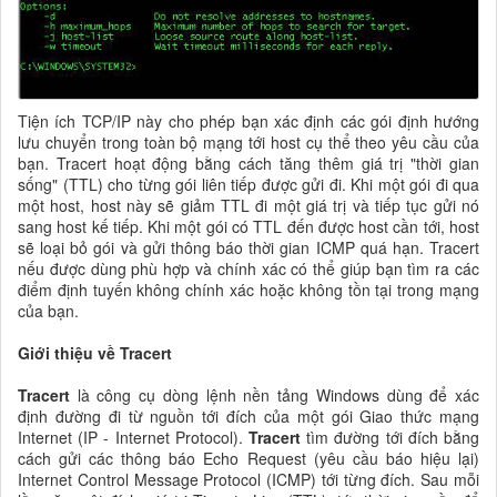
Tiện ích TCP/IP này cho phép bạn xác định các gói định hướng
lưu chuyển trong toàn bộ mạng tới host cụ thể theo yêu cầu của
bạn. Tracert hoạt động bằng cách tăng thêm giá trị "thời gian
sống" (TTL) cho từng gói liên tiếp được gửi đi. Khi một gói đi qua
một host, host này sẽ giảm TTL đi một giá trị và tiếp tục gửi nó
sang host kế tiếp. Khi một gói có TTL đến được host cần tới, host
sẽ loại bỏ gói và gửi thông báo thời gian ICMP quá hạn. Tracert
nếu được dùng phù hợp và chính xác có thể giúp bạn tìm ra các
điểm định tuyến không chính xác hoặc không tồn tại trong mạng
của bạn.
Giới thiệu về Tracert
Tracert
là công cụ dòng lệnh nền tảng Windows dùng để xác
định đường đi từ nguồn tới đích của một gói Giao thức mạng
Internet (IP - Internet Protocol).
Tracert
tìm đường tới đích bằng
cách gửi các thông báo Echo Request (yêu cầu báo hiệu lại)
Internet Control Message Protocol (ICMP) tới từng đích. Sau mỗi