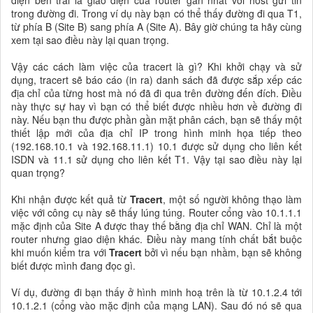
trong đường đi. Trong ví dụ này bạn có thể thấy đường đi qua T1,
từ phía B (Site B) sang phía A (Site A). Bây giờ chúng ta hãy cùng
xem tại sao điều này lại quan trọng.
Vậy các cách làm việc của tracert là gì? Khi khởi chạy và sử
dụng, tracert sẽ báo cáo (in ra) danh sách đã được sắp xếp các
địa chỉ của từng host mà nó đã đi qua trên đường đến đích. Điều
này thực sự hay vì bạn có thể biết được nhiều hơn về đường đi
này. Nếu bạn thu được phần gần mặt phân cách, bạn sẽ thấy một
thiết lập mới của địa chỉ IP trong hình minh họa tiếp theo
(192.168.10.1 và 192.168.11.1) 10.1 được sử dụng cho liên kết
ISDN và 11.1 sử dụng cho liên kết T1. Vậy tại sao điều này lại
quan trọng?
Khi nhận được kết quả từ
Tracert
, một số người không thạo làm
việc với công cụ này sẽ thấy lúng túng. Router cổng vào 10.1.1.1
mặc định của Site A được thay thế bằng địa chỉ WAN. Chỉ là một
router nhưng giao diện khác. Điều này mang tính chất bắt buộc
khi muốn kiểm tra với
Tracert
bởi vì nếu bạn nhầm, bạn sẽ không
biết được mình đang đọc gì.
Ví dụ, đường đi bạn thấy ở hình minh hoạ trên là từ 10.1.2.4 tới
10.1.2.1 (cổng vào mặc định của mạng LAN). Sau đó nó sẽ qua