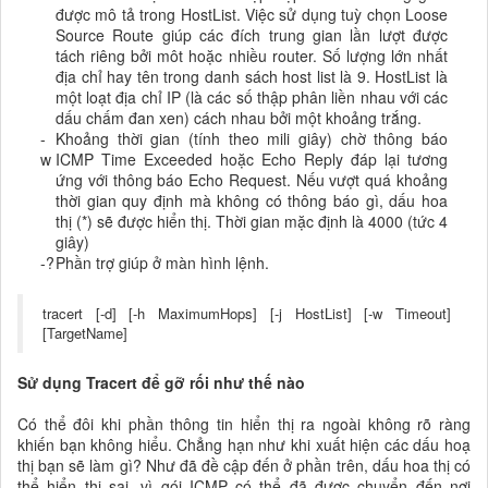
được mô tả trong HostList. Việc sử dụng tuỳ chọn Loose
Source Route giúp các đích trung gian lần lượt được
tách riêng bởi môt hoặc nhiều router. Số lượng lớn nhất
địa chỉ hay tên trong danh sách host list là 9. HostList là
một loạt địa chỉ IP (là các số thập phân liền nhau với các
dấu chấm đan xen) cách nhau bởi một khoảng trắng.
-
Khoảng thời gian (tính theo mili giây) chờ thông báo
w
ICMP Time Exceeded hoặc Echo Reply đáp lại tương
ứng với thông báo Echo Request. Nếu vượt quá khoảng
thời gian quy định mà không có thông báo gì, dấu hoa
thị (*) sẽ được hiển thị. Thời gian mặc định là 4000 (tức 4
giây)
-?
Phần trợ giúp ở màn hình lệnh.
tracert [-d] [-h MaximumHops] [-j HostList] [-w Timeout]
[TargetName]
Sử dụng Tracert để gỡ rối như thế nào
Có thể đôi khi phần thông tin hiển thị ra ngoài không rõ ràng
khiến bạn không hiểu. Chẳng hạn như khi xuất hiện các dấu hoạ
thị bạn sẽ làm gì? Như đã đề cập đến ở phần trên, dấu hoa thị có
thể hiển thị sai, vì gói ICMP có thể đã được chuyển đến nơi