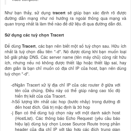
Như bạn thấy, sử dụng
tracert
sẽ giúp bạn xác định rõ được
đường dẫn mạng như nó hướng ra ngoài thông qua mạng và
quan trọng nhất là làm thế nào để dữ liệu đi qua đường dẫn đó.
Sử dụng các tuỳ chọn Tracert
Để dùng
Tracert
, các bạn nên biết một số tuỳ chọn sau. Hữu ích
nhất là tuỳ chọn đầu tiên "-d". Nó được dùng khi bạn muốn loại
bỏ giải pháp DNS. Các server name (tên máy chủ) cũng rất hữu
ích, nhưng nếu nó không được thiết lập hoặc thiết lập sai, hay
đơn giản là bạn chỉ muốn có địa chỉ IP của host, bạn nên dùng
tuỳ chọn "-d".
-d
Ngăn Tracert xử lý địa chỉ IP của các router ở giữa với
tên của chúng. Điều này có thể giúp nâng cao tốc độ
hiển thị kết của của Tracert.
-h
Số lượng lớn nhất các hop (bước nhảy) trong đường đi
đến host đích. Giá trị mặc định là 30 hop
-j
Bạn có thể dùng tuỳ chọn này với một danh sách host
(HostList). Các thông báo Echo Request (yêu cầu báo
hiệu lại) dùng tuỳ chọn Loose Source Route trong phần
header của địa chỉ IP với tập hợp các đích trung gian