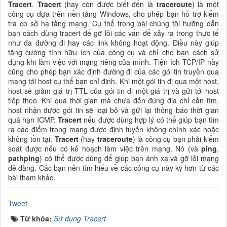
Tracert
.
Tracert
(hay còn được biết đến là
traceroute
) là một
công cụ dựa trên nền tảng Windows, cho phép bạn hỗ trợ kiểm
tra cơ sở hạ tầng mạng. Cụ thể trong bài chúng tôi hưỡng dẫn
bạn cách dùng tracert để gỡ lỗi các vấn để xảy ra trong thực tế
như đa đường đi hay các link không hoạt động. Điều này giúp
tăng cường tính hữu ích của công cụ và chỉ cho bạn cách sử
dụng khi làm việc với mạng riêng của mình. Tiện ích TCP/IP này
cũng cho phép bạn xác định đường đi của các gói tin truyền qua
mạng tới host cụ thể bạn chỉ định. Khi một gói tin đi qua một host,
host sẽ giảm giá trị TTL của gói tin đi một giá trị và gửi tới host
tiếp theo. Khi quá thời gian mà chưa đến đúng địa chỉ cần tìm,
host nhận được gói tin sẽ loại bỏ và gửi lại thông báo thời gian
quá hạn ICMP.
Tracert
nếu được dùng hợp lý có thể giúp bạn tìm
ra các điểm trong mạng được định tuyến không chính xác hoặc
không tồn tại.
Tracert
(hay
traceroute
) là công cụ bạn phải kiểm
soát được nếu có kế hoạch làm việc trên mạng. Nó (và
ping
,
pathping
) có thể được dùng để giúp bạn ánh xạ và gỡ lỗi mạng
dễ dàng. Các bạn nên tìm hiểu về các công cụ này kỹ hơn từ các
bài tham khảo.
Tweet
Từ khóa:
Sử dụng Tracert