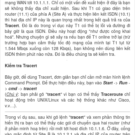
mạng WAN tới 10.1.1.1. Chỉ có một vấn đề xuất hiện ở đây là bạn
sẽ không thấy địa chỉ xuất hiện. Sau khi T1 có giao diện trên
router (11.1) của phía A (Site A) và thực hiện liên kết ISDN (10.1)
thì hai địa chỉ IP này là quan trọng nhất trong kết quả trả ra của
Tracert
. Đó là do trong ví dục này T1 có thể bị lỗi và đường đi
bây giờ là qua ISDN. Điều này hoạt động "như được công khai
hoá". Nhưng chuyện gì sẽ xảy ra nếu bạn để T1 online trở lại (trừ
trường hợp bạn cảm thấy tốc độ mạng của mình tại T1 tụt từ
1.544 Mbqs xuống còn 128 Kbqs), bạn không nên dùng liên kết
ISDN thêm phút nào nữa. Đó là điều chúng ta sẽ kiểm tra.
Kiểm tra Tracert
Bây giờ, để dùng Tracert, đơn giản bạn chỉ cần mở màn hình lệnh
Command Prompt. Để thực hiện điều này, bạn vào
Start
->
Run
-
>
cmd
->
tracert
(
Chú ý
: bạn phải gõ "
tracert
" vì bạn có thể thấy
Traceroute
chỉ
hoạt động trên UNIX/Linux và các hệ thống khác như Cisco,
v.v…).
Trong ví dụ sau, sau khi gõ lệnh "
tracert
" và xem phần thông tin
hiển thị ra bạn có thể thấy các gói di chuyển qua hai router (như
ở phần minh hoạ trên) rồi mới tới host đích 10.1.1.6. Ở đây, cổng
vào mặc định từ Site B là 10.1.2.1 và địa chỉ IP của router trên