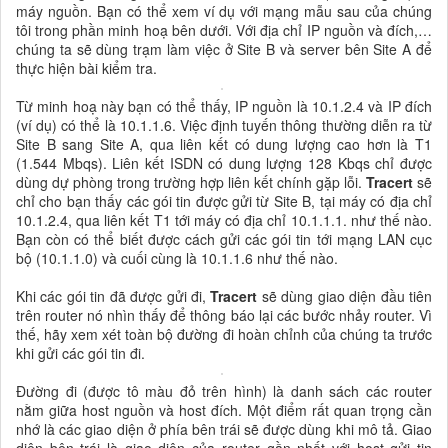
máy nguồn. Bạn có thể xem ví dụ với mạng mẫu sau của chúng
tôi trong phần minh hoạ bên dưới. Với địa chỉ IP nguồn và đích,…
chúng ta sẽ dùng trạm làm việc ở Site B và server bên Site A để
thực hiện bài kiểm tra.
Từ minh hoạ này bạn có thể thấy, IP nguồn là 10.1.2.4 và IP đích
(ví dụ) có thể là 10.1.1.6. Việc định tuyến thông thường diễn ra từ
Site B sang Site A, qua liên kết có dung lượng cao hơn là T1
(1.544 Mbqs). Liên kết ISDN có dung lượng 128 Kbqs chỉ được
dùng dự phòng trong trường hợp liên kết chính gặp lỗi.
Tracert
sẽ
chỉ cho bạn thấy các gói tin được gửi từ Site B, tại máy có địa chỉ
10.1.2.4, qua liên kết T1 tới máy có địa chỉ 10.1.1.1. như thế nào.
Bạn còn có thể biết được cách gửi các gói tin tới mạng LAN cục
bộ (10.1.1.0) và cuối cùng là 10.1.1.6 như thế nào.
Khi các gói tin đã được gửi đi,
Tracert
sẽ dùng giao diện đầu tiên
trên router nó nhìn thấy để thông báo lại các bước nhảy router. Vì
thế, hãy xem xét toàn bộ đường đi hoàn chỉnh của chúng ta trước
khi gửi các gói tin đi.
Đường đi (được tô màu đỏ trên hình) là danh sách các router
nằm giữa host nguồn và host đích. Một điểm rất quan trọng cần
nhớ là các giao diện ở phía bên trái sẽ được dùng khi mô tả. Giao
diện bên trái là giao diện của router gần nhất với host gửi tin