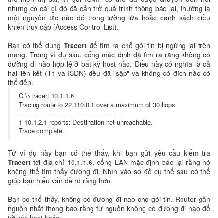
nhưng có cái gì đó đã cản trở quá trình thông báo lại, thường là
một nguyên tắc nào đó trong tường lửa hoặc danh sách điều
khiển truy cập (Access Control List).
Bạn có thể dùng
Tracert
để tìm ra chỗ gói tin bị ngừng lại trên
mạng. Trong ví dụ sau, cổng mặc định đã tìm ra rằng không có
đường đi nào hợp lệ ở bất kỳ host nào. Điều này có nghĩa là cả
hai liên kết (T1 và ISDN) đều đã "sập" và không có đích nào có
thể đến.
C:\>tracert 10.1.1.6
Tracing route to 22.110.0.1 over a maximum of 30 hops
-----------------------------------------------------
1 10.1.2.1 reports: Destination net unreachable.
Trace complete.
Từ ví dụ này bạn có thể thấy, khi bạn gửi yêu cầu kiểm tra
Tracert
tới địa chỉ 10.1.1.6, cổng LAN mặc định báo lại rằng nó
không thể tìm thấy đường đi. Nhìn vào sơ đồ cụ thể sau có thể
giúp bạn hiểu vấn đề rõ ràng hơn.
Bạn có thể thấy, không có đường đi nào cho gói tin. Router gần
nguồn nhất thông báo rằng từ nguồn không có đường đi nào để
tới các host khác.