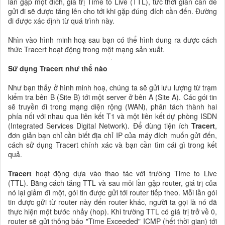
lần gặp một đích, giá trị Time to Live (TTL), tức thời gian cần để
gửi đi sẽ được tăng lên cho tới khi gặp đúng đích cần đến. Đường
đi được xác định từ quá trình này.
Nhìn vào hình minh hoạ sau bạn có thể hình dung ra được cách
thức Tracert hoạt động trong một mạng sản xuất.
Sử dụng Tracert như thế nào
Như bạn thấy ở hình minh hoạ, chúng ta sẽ gửi lưu lượng từ trạm
kiểm tra bên B (Site B) tới một server ở bên A (Site A). Các gói tin
sẽ truyền đi trong mạng diện rộng (WAN), phân tách thành hai
phía nối với nhau qua liên kết T1 và một liên kết dự phòng ISDN
(Integrated Services Digital Network). Để dùng tiện ích
Tracert
,
đơn giản bạn chỉ cần biết địa chỉ IP của máy đích muốn gửi đến,
cách sử dụng Tracert chính xác và bạn cần tìm cái gì trong kết
quả.
Tracert
hoạt động dựa vào thao tác với trường Time to Live
(TTL). Bằng cách tăng TTL và sau mỗi lần gặp router, giá trị của
nó lại giảm đi một, gói tin được gửi tới router tiếp theo. Mỗi lần gói
tin được gửi từ router này đến router khác, người ta gọi là nó đã
thực hiện một bước nhảy (hop). Khi trường TTL có giá trị trở về 0,
router sẽ gửi thông báo "Time Exceeded" ICMP (hết thời gian) tới