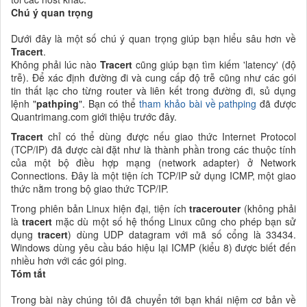
Chú ý quan trọng
Dưới đây là một số chú ý quan trọng giúp bạn hiểu sâu hơn về
Tracert
.
Không phải lúc nào
Tracert
cũng giúp bạn tìm kiếm 'latency' (độ
trễ). Để xác định đường đi và cung cấp độ trễ cũng như các gói
tin thất lạc cho từng router và liên kết trong đường đi, sủ dụng
lệnh "
pathping
". Bạn có thể
tham khảo bài về pathping
đã được
Quantrimang.com giới thiệu trước đây.
Tracert
chỉ có thể dùng được nếu giao thức Internet Protocol
(TCP/IP) đã được cài đặt như là thành phần trong các thuộc tính
của một bộ điều hợp mạng (network adapter) ở Network
Connections. Đây là một tiện ích TCP/IP sử dụng ICMP, một giao
thức nằm trong bộ giao thức TCP/IP.
Trong phiên bản Linux hiện đại, tiện ích
tracerouter
(không phải
là
tracert
mặc dù một số hệ thống Linux cũng cho phép bạn sử
dụng
tracert
) dùng UDP datagram với mã số cổng là 33434.
Windows dùng yêu cầu báo hiệu lại ICMP (kiểu 8) được biết đến
nhiều hơn với các gói ping.
Tóm tắt
Trong bài này chúng tôi đã chuyển tới bạn khái niệm cơ bản về